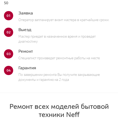
50
Заявка
01
Оператор запланирует визит мастера в кратчайшие сроки.
Выезд
02
Мастер приедет в назначенное время и проведет
диагностику
Ремонт
03
Специалист произведет ремонтные работы на месте
Гарантия
04
По завершении ремонта Вы получите закрывающие
документы и гарантию на 2 года
Ремонт всех моделей бытовой
техники Neff