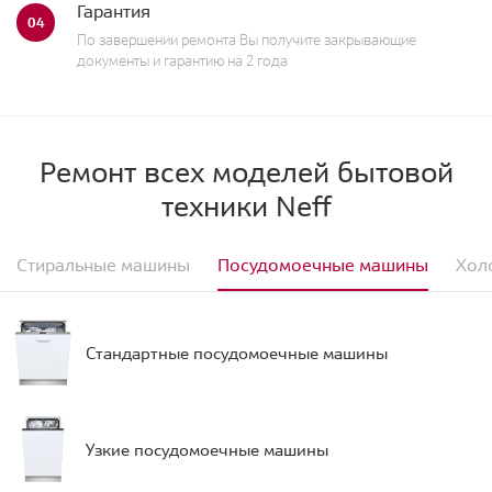
Гарантия
04
По завершении ремонта Вы получите закрывающие
документы и гарантию на 2 года
Ремонт всех моделей бытовой
техники Neff
Стиральные машины
Посудомоечные машины
Хол
Стандартные посудомоечные машины
Узкие посудомоечные машины