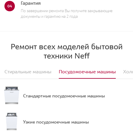
Гарантия
04
По завершении ремонта Вы получите закрывающие
документы и гарантию на 2 года
Ремонт всех моделей бытовой
техники Neff
Стиральные машины
Посудомоечные машины
Хол
Стандартные посудомоечные машины
Узкие посудомоечные машины