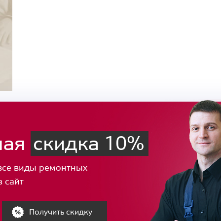
ная
скидка 10%
все виды ремонтных
з сайт
Получить скидку