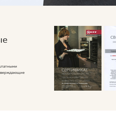
ые
 штатными
дтверждающие