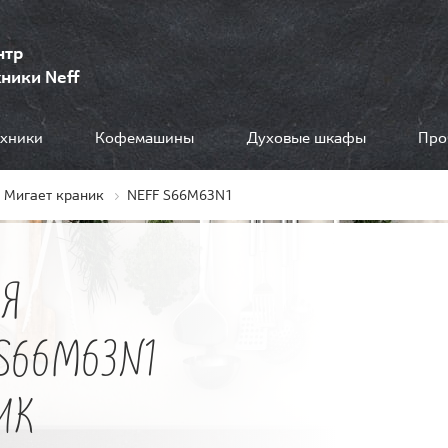
нтр
ники Neff
ехники
Кофемашины
Духовые шкафы
Про
Мигает краник
NEFF S66M63N1
Я
S66M63N1
ИК