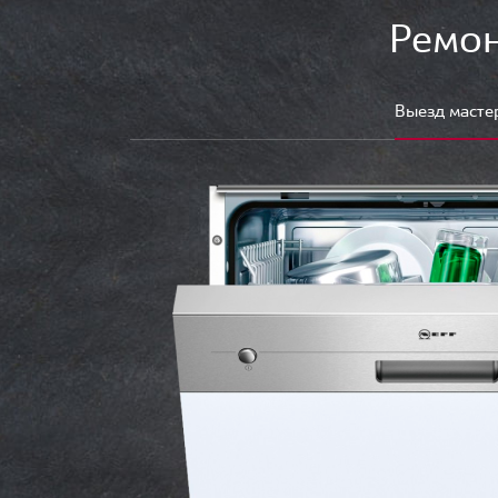
Ремон
Выезд масте