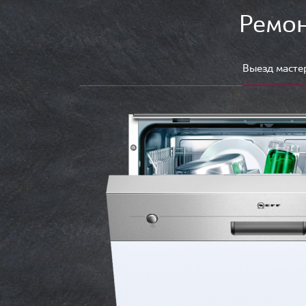
Ремон
Выезд масте