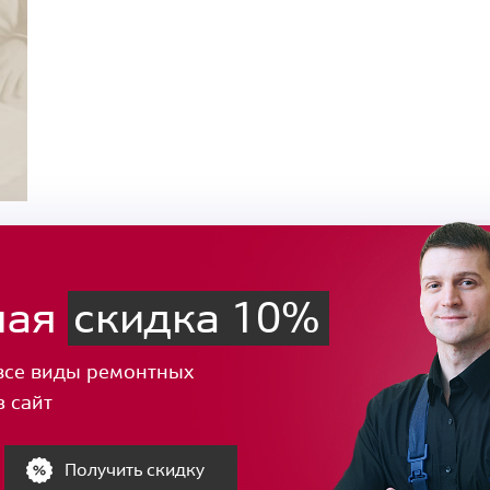
ная
скидка 10%
все виды ремонтных
з сайт
Получить скидку