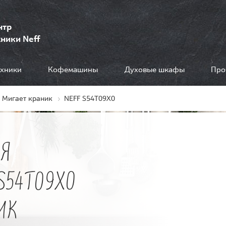
нтр
ники Neff
ехники
Кофемашины
Духовые шкафы
Про
Мигает краник
NEFF S54T09X0
Я
S54T09X0
ИК