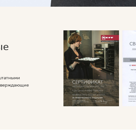
ые
 штатными
дтверждающие