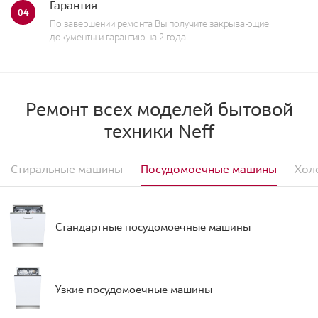
Гарантия
04
По завершении ремонта Вы получите закрывающие
документы и гарантию на 2 года
Ремонт всех моделей бытовой
техники Neff
Стиральные машины
Посудомоечные машины
Хол
Стандартные посудомоечные машины
Узкие посудомоечные машины