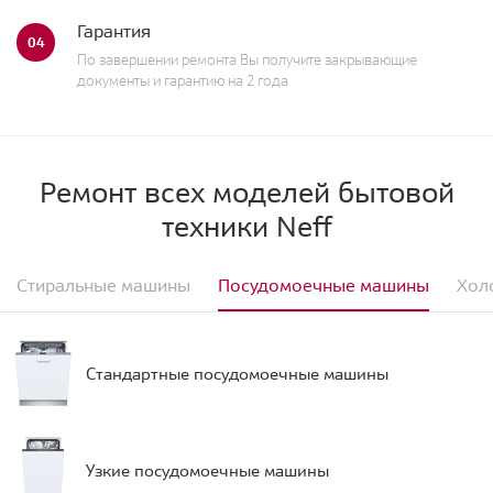
Гарантия
04
По завершении ремонта Вы получите закрывающие
документы и гарантию на 2 года
Ремонт всех моделей бытовой
техники Neff
Стиральные машины
Посудомоечные машины
Хол
Стандартные посудомоечные машины
Узкие посудомоечные машины