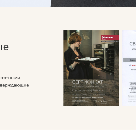
ые
 штатными
дтверждающие