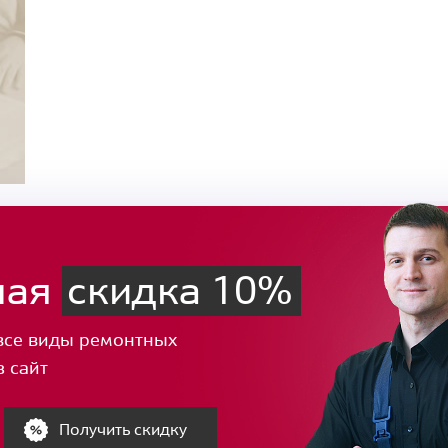
ная
скидка 10%
все виды ремонтных
з сайт
Получить скидку