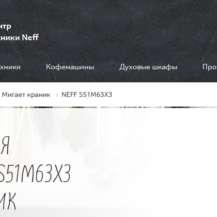
нтр
ники Neff
ехники
Кофемашины
Духовые шкафы
Про
Мигает краник
NEFF S51M63X3
Я
S51M63X3
ИК