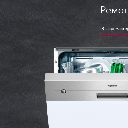
Ремон
Выезд масте