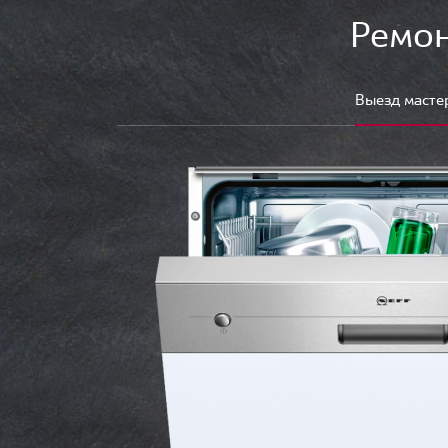
Ремон
Выезд масте