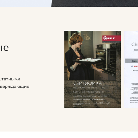
ые
 штатными
дтверждающие