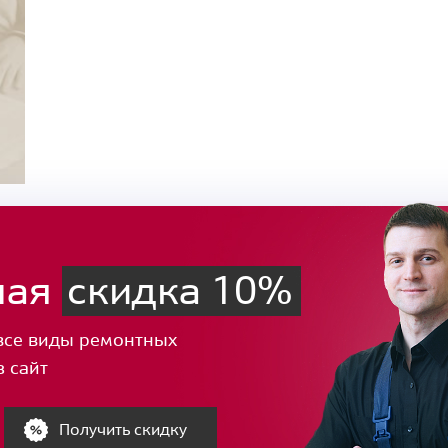
ная
скидка 10%
все виды ремонтных
з сайт
Получить скидку