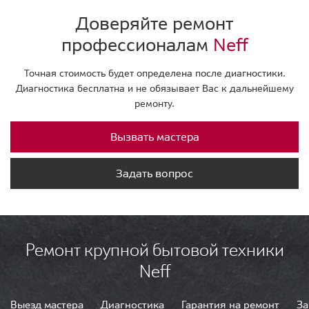
Доверяйте ремонт
профессионалам
Neff
Точная стоимость будет определена после диагностики.
Диагностика бесплатна и не обязывает Вас к дальнейшему
ремонту.
Вызвать мастера
Задать вопрос
Ремонт крупной бытовой техники
Neff
Выезд мастера
Диагностика
Гарантия на ремонт
За