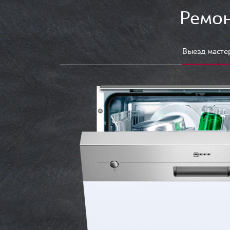
Ремон
Выезд масте