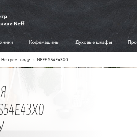
нтр
ники Neff
ехники
Кофемашины
Духовые шкафы
Про
Не греет воду
NEFF S54E43X0
Я
S54E43X0
У