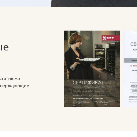
ые
 штатными
дтверждающие