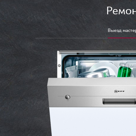
Ремон
Выезд масте