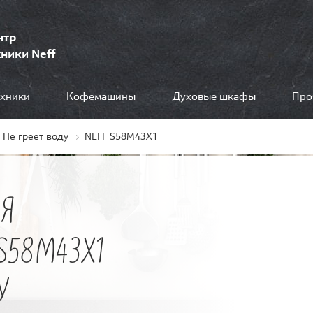
нтр
ники Neff
ехники
Кофемашины
Духовые шкафы
Про
Не греет воду
NEFF S58M43X1
Я
S58M43X1
У