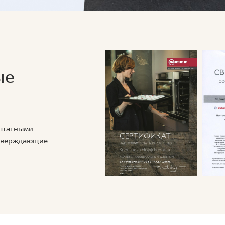
ые
 штатными
дтверждающие