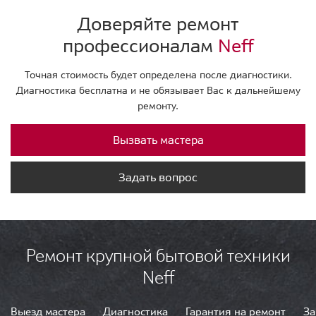
Доверяйте ремонт
профессионалам
Neff
Точная стоимость будет определена после диагностики.
Диагностика бесплатна и не обязывает Вас к дальнейшему
ремонту.
Вызвать мастера
Задать вопрос
Ремонт крупной бытовой техники
Neff
Выезд мастера
Диагностика
Гарантия на ремонт
За