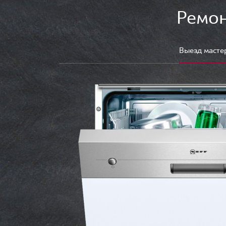
Ремон
Выезд масте