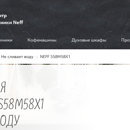
нтр
ники Neff
ехники
Кофемашины
Духовые шкафы
Про
Не сливает воду
NEFF S58M58X1
Я
S58M58X1
ВОДУ