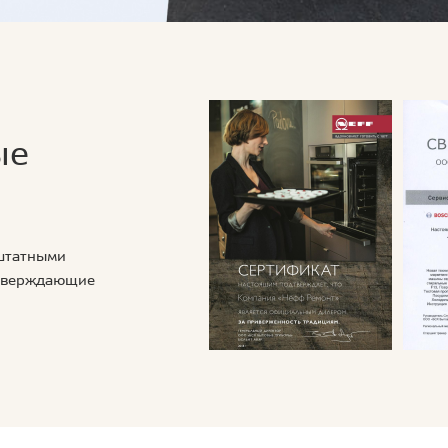
ые
 штатными
дтверждающие