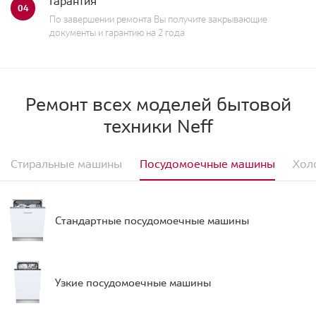
Гарантия
04
По завершении ремонта Вы получите закрывающие
документы и гарантию на 2 года
Ремонт всех моделей бытовой
техники Neff
Стиральные машины
Посудомоечные машины
Хол
Стандартные посудомоечные машины
Узкие посудомоечные машины