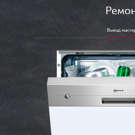
Ремон
Выезд масте