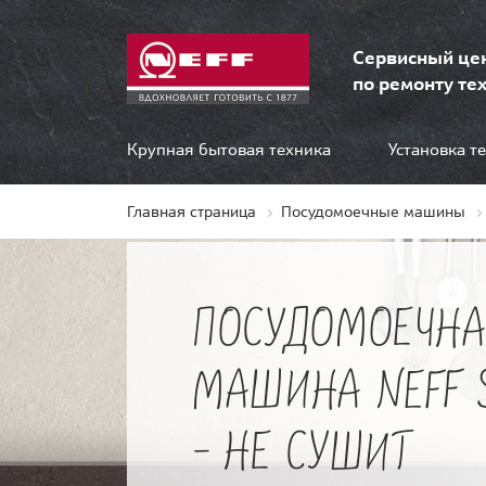
Сервисный це
по ремонту тех
Крупная бытовая техника
Установка т
Главная страница
Посудомоечные машины
ПОСУДОМОЕЧНА
МАШИНА NEFF 
- НЕ СУШИТ