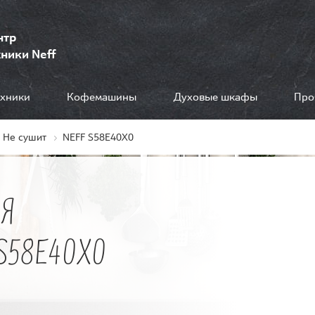
нтр
ники Neff
ехники
Кофемашины
Духовые шкафы
Про
Не сушит
NEFF S58E40X0
Я
S58E40X0