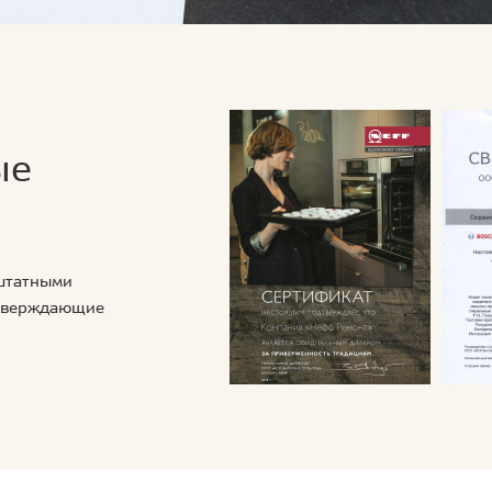
ые
 штатными
дтверждающие