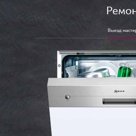
Ремон
Выезд масте