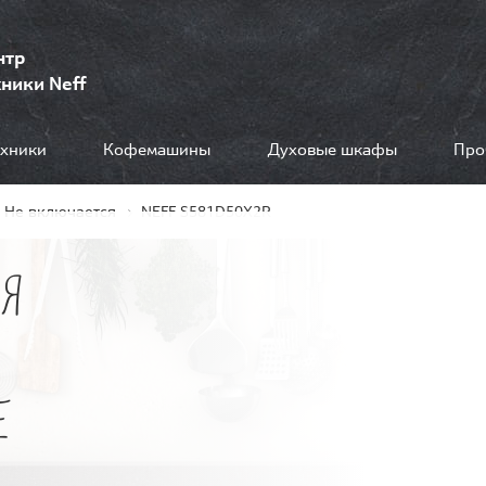
нтр
ники Neff
ехники
Кофемашины
Духовые шкафы
Про
Не включается
NEFF S581D50X2R
Я
Е