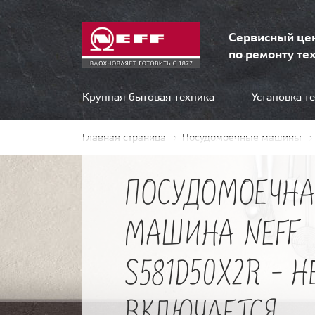
Сервисный це
по ремонту тех
Крупная бытовая техника
Установка т
Главная страница
Посудомоечные машины
ПОСУДОМОЕЧНА
МАШИНА NEFF
S581D50X2R - Н
ВКЛЮЧАЕТСЯ