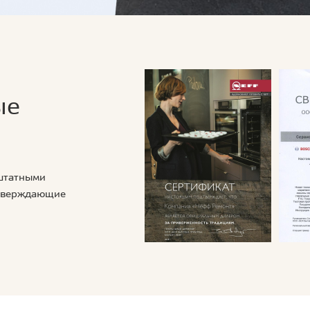
ые
 штатными
дтверждающие