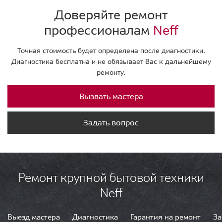
Доверяйте ремонт
профессионалам
Neff
Точная стоимость будет определена после диагностики.
Диагностика бесплатна и не обязывает Вас к дальнейшему
ремонту.
Вызвать мастера
Задать вопрос
Ремонт крупной бытовой техники
Neff
Выезд мастера
Диагностика
Гарантия на ремонт
За