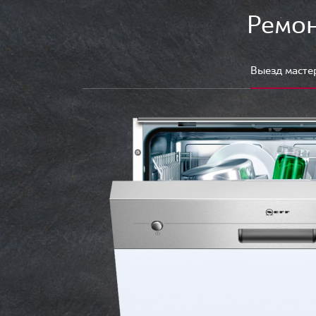
Ремон
Выезд масте