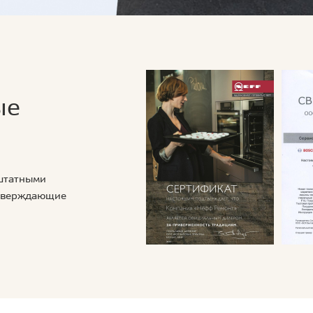
ые
 штатными
дтверждающие