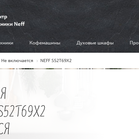
нтр
ники Neff
ехники
Кофемашины
Духовые шкафы
Про
Не включается
NEFF S52T69X2
Я
S52T69X2
СЯ