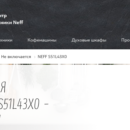
нтр
ники Neff
ехники
Кофемашины
Духовые шкафы
Про
Не включается
NEFF S51L43X0
Я
51L43X0 -
Я