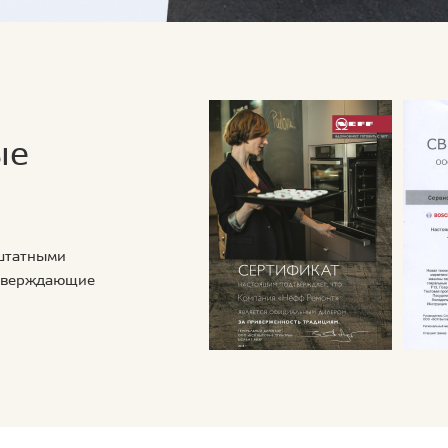
ые
 штатными
дтверждающие