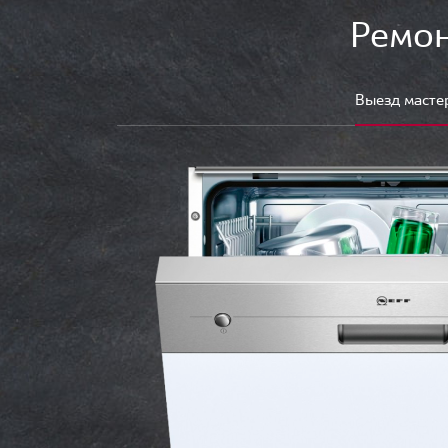
Ремон
Выезд масте