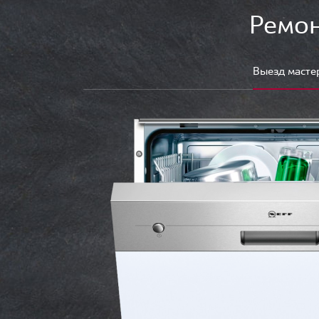
Ремон
Выезд масте