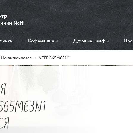
нтр
ники Neff
ехники
Кофемашины
Духовые шкафы
Про
Не включается
NEFF S65M63N1
Я
S65M63N1
СЯ