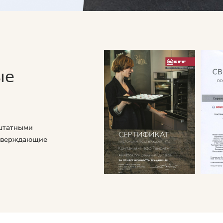
ые
 штатными
дтверждающие