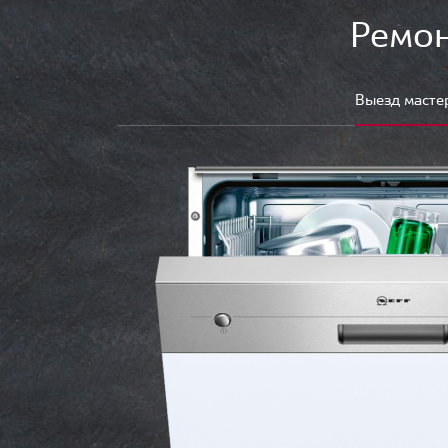
Ремон
Выезд масте