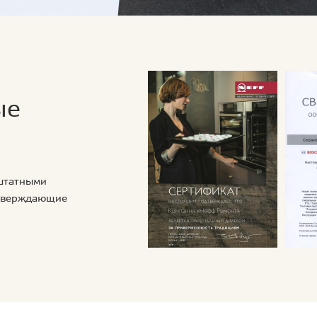
ые
 штатными
дтверждающие