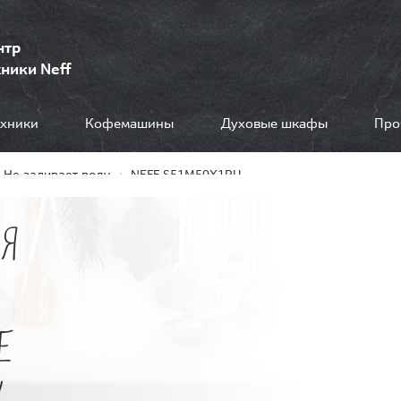
нтр
ники Neff
ехники
Кофемашины
Духовые шкафы
Про
Не заливает воду
NEFF S51M50X1RU
Я
Е
У