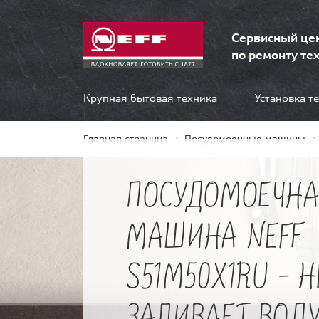
Сервисный це
по ремонту тех
Крупная бытовая техника
Установка т
Главная страница
Посудомоечные машины
ПОСУДОМОЕЧНА
МАШИНА NEFF
S51M50X1RU - Н
ЗАЛИВАЕТ ВОД