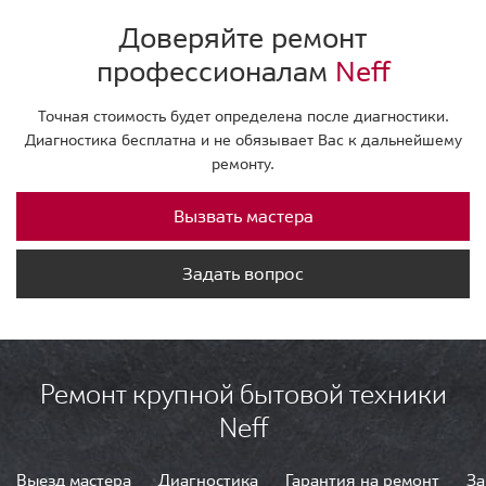
Доверяйте ремонт
профессионалам
Neff
Точная стоимость будет определена после диагностики.
Диагностика бесплатна и не обязывает Вас к дальнейшему
ремонту.
Вызвать мастера
Задать вопрос
Ремонт крупной бытовой техники
Neff
Выезд мастера
Диагностика
Гарантия на ремонт
За