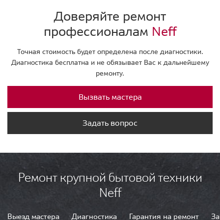
Доверяйте ремонт
профессионалам
Neff
Точная стоимость будет определена после диагностики.
Диагностика бесплатна и не обязывает Вас к дальнейшему
ремонту.
Вызвать мастера
Задать вопрос
Ремонт крупной бытовой техники
Neff
Выезд мастера
Диагностика
Гарантия на ремонт
За