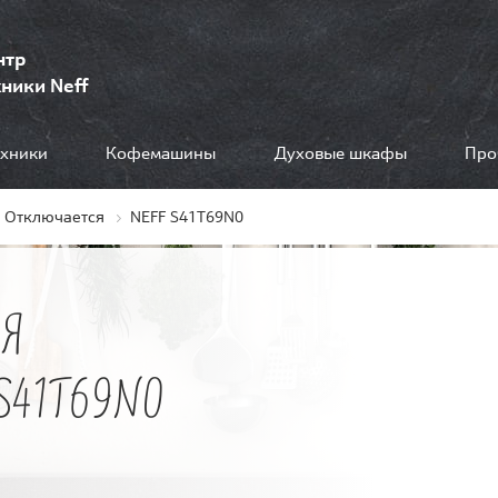
нтр
ники Neff
ехники
Кофемашины
Духовые шкафы
Про
Отключается
NEFF S41T69N0
Я
S41T69N0