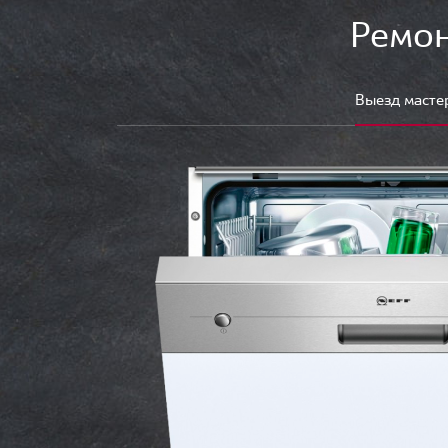
Ремон
Выезд масте