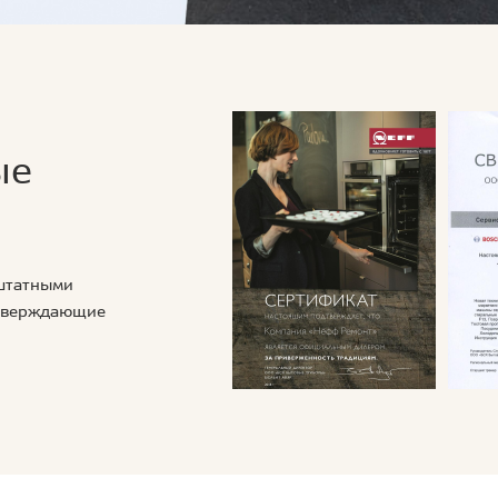
ые
 штатными
дтверждающие