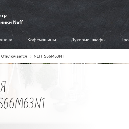
нтр
ники Neff
ехники
Кофемашины
Духовые шкафы
Про
Отключается
NEFF S66M63N1
Я
S66M63N1