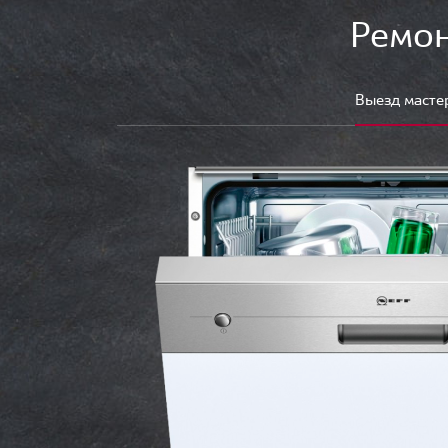
Ремон
Выезд масте