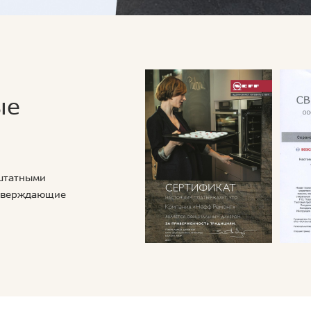
ые
 штатными
дтверждающие