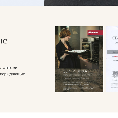
ые
 штатными
дтверждающие