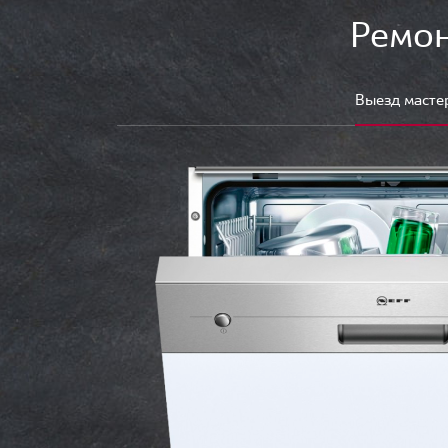
Ремон
Выезд масте