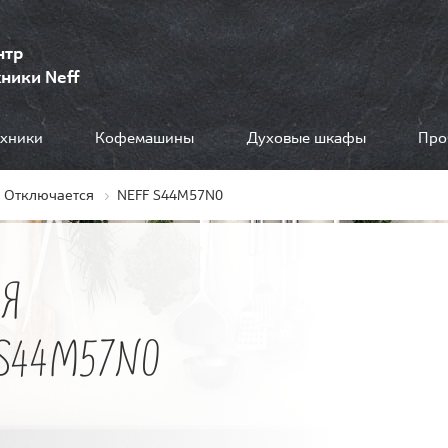
нтр
ники Neff
ехники
Кофемашины
Духовые шкафы
Про
Отключается
NEFF S44M57N0
Я
S44M57N0