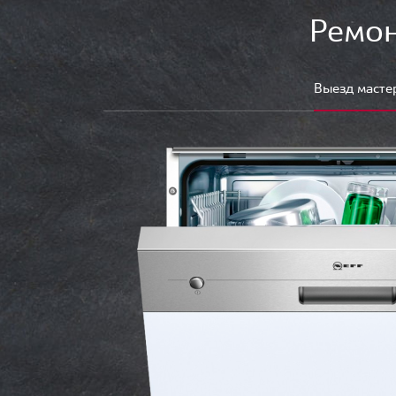
Ремон
Выезд масте