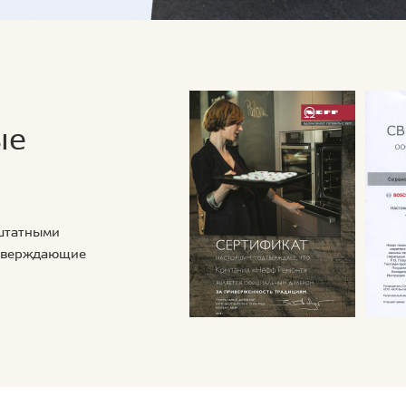
ые
 штатными
дтверждающие