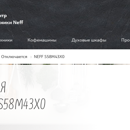
нтр
ники Neff
ехники
Кофемашины
Духовые шкафы
Про
Отключается
NEFF S58M43X0
Я
S58M43X0