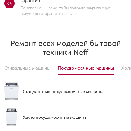
Гарантия
04
По завершении ремонта Вы получите закрывающие
документы и гарантию на 2 года
Ремонт всех моделей бытовой
техники Neff
Стиральные машины
Посудомоечные машины
Хол
Стандартные посудомоечные машины
Узкие посудомоечные машины