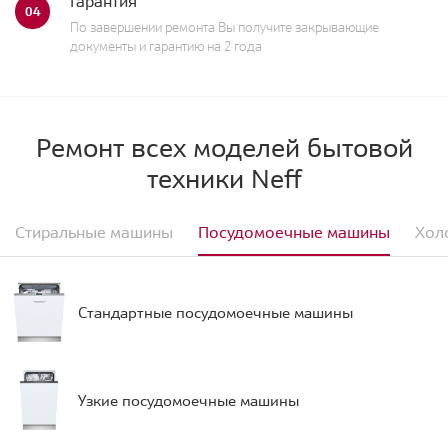
Гарантия
04
По завершении ремонта Вы получите закрывающие
документы и гарантию на 2 года
Ремонт всех моделей бытовой
техники Neff
Стиральные машины
Посудомоечные машины
Хол
Стандартные посудомоечные машины
Узкие посудомоечные машины