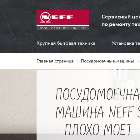
Сервисный це
по ремонту тех
Крупная бытовая техника
Установка т
Главная страница
Посудомоечные машины
ПОСУДОМОЕЧНА
МАШИНА NEFF S
- ПЛОХО МОЕТ