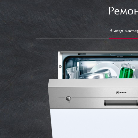
Ремон
Выезд масте