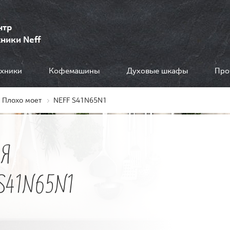
нтр
ники Neff
ехники
Кофемашины
Духовые шкафы
Про
Плохо моет
NEFF S41N65N1
Я
41N65N1