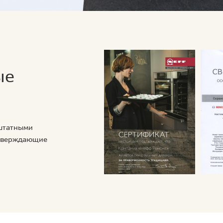
ые
 штатными
дтверждающие