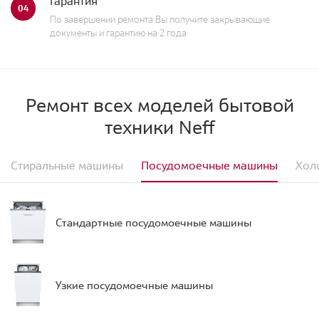
Гарантия
04
По завершении ремонта Вы получите закрывающие
документы и гарантию на 2 года
Ремонт всех моделей бытовой
техники Neff
Стиральные машины
Посудомоечные машины
Хол
Стандартные посудомоечные машины
Узкие посудомоечные машины