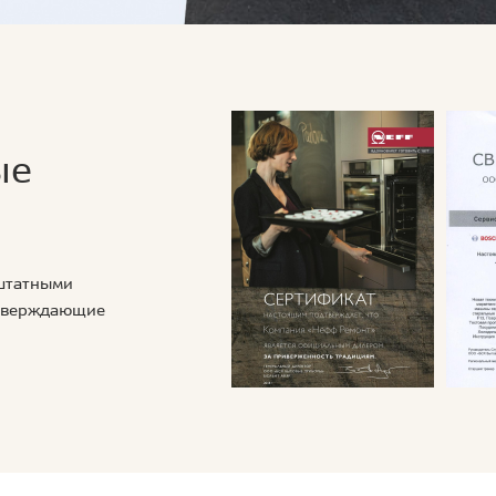
ые
 штатными
дтверждающие