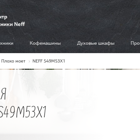
нтр
ники Neff
ехники
Кофемашины
Духовые шкафы
Про
Плохо моет
NEFF S49M53X1
Я
S49M53X1