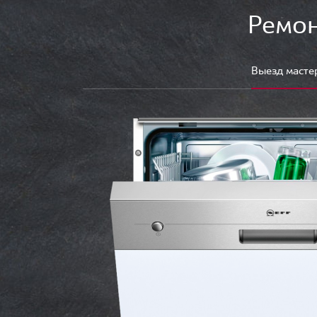
Ремон
Выезд масте