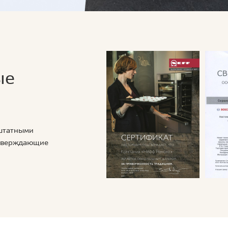
ые
 штатными
дтверждающие