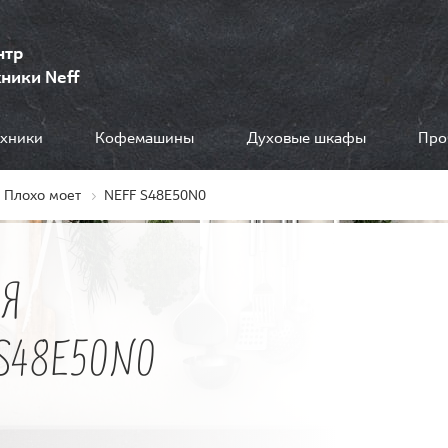
нтр
ники Neff
ехники
Кофемашины
Духовые шкафы
Про
Плохо моет
NEFF S48E50N0
Я
S48E50N0