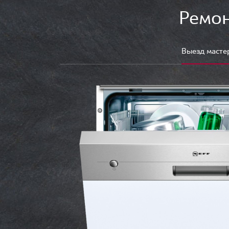
Ремон
Выезд масте