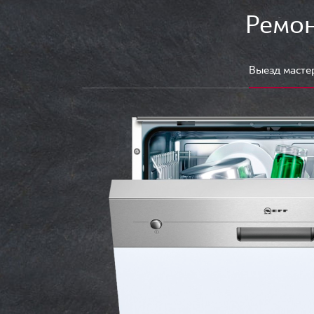
Ремон
Выезд масте