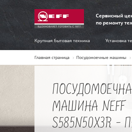
Сервисный це
по ремонту тех
Крупная бытовая техника
Установка т
Главная страница
Посудомоечные машины
ПОСУДОМОЕЧНА
МАШИНА NEFF
S585N50X3R - 