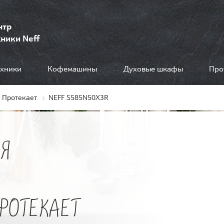
нтр
ники Neff
ехники
Кофемашины
Духовые шкафы
Про
Протекает
NEFF S585N50X3R
Я
ПРОТЕКАЕТ