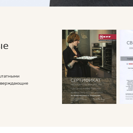
ые
 штатными
дтверждающие