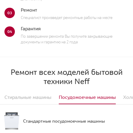
Ремонт
03
Специалист произведет ремонтные работы на месте
Гарантия
04
По завершении ремонта Вы получите закрывающие
документы и гарантию на 2 года
Ремонт всех моделей бытовой
техники Neff
Стиральные машины
Посудомоечные машины
Хол
Стандартные посудомоечные машины