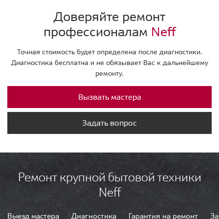
Доверяйте ремонт
профессионалам
Neff
Точная стоимость будет определена после диагностики.
Диагностика бесплатна и не обязывает Вас к дальнейшему
ремонту.
Вызвать мастера
Задать вопрос
Ремонт крупной бытовой техники
Neff
Выезд мастера
Диагностика
Гарантия на ремонт
За