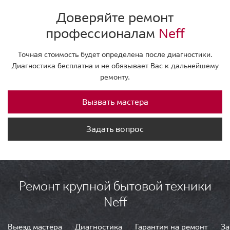
Доверяйте ремонт
профессионалам
Neff
Точная стоимость будет определена после диагностики.
Диагностика бесплатна и не обязывает Вас к дальнейшему
ремонту.
Вызвать мастера
Задать вопрос
Ремонт крупной бытовой техники
Neff
Выезд мастера
Диагностика
Гарантия на ремонт
За