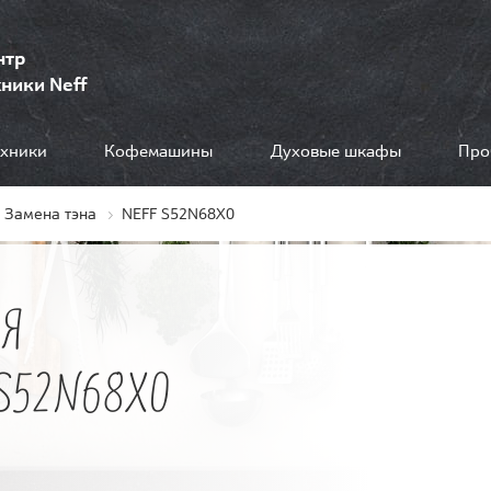
нтр
ники Neff
ехники
Кофемашины
Духовые шкафы
Про
Замена тэна
NEFF S52N68X0
Я
S52N68X0