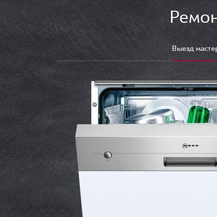
Ремон
Выезд масте