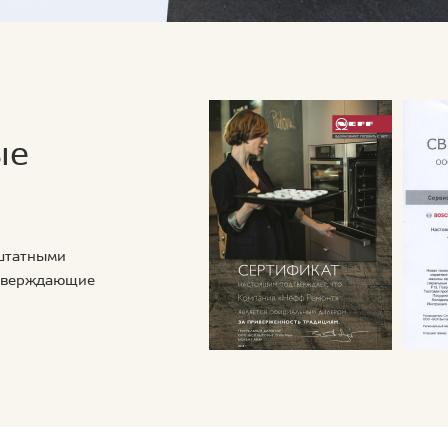
ые
 штатными
дтверждающие