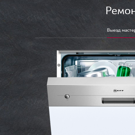
Ремон
Выезд масте