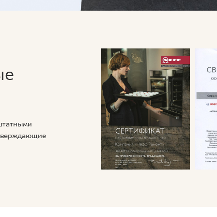
ые
 штатными
дтверждающие