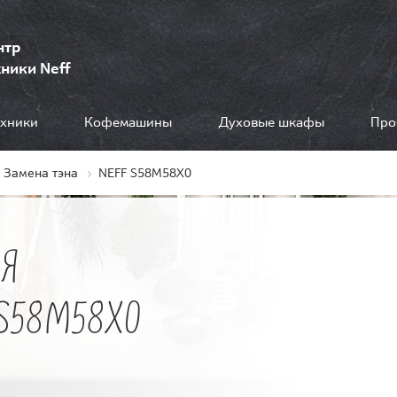
нтр
ники Neff
ехники
Кофемашины
Духовые шкафы
Про
Замена тэна
NEFF S58M58X0
Я
S58M58X0