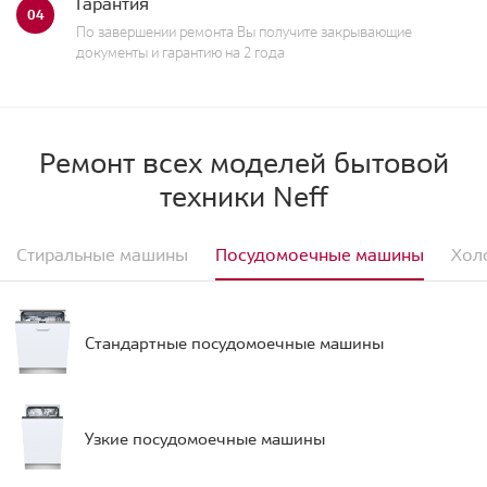
Гарантия
04
По завершении ремонта Вы получите закрывающие
документы и гарантию на 2 года
Ремонт всех моделей бытовой
техники Neff
Стиральные машины
Посудомоечные машины
Хол
Стандартные посудомоечные машины
Узкие посудомоечные машины