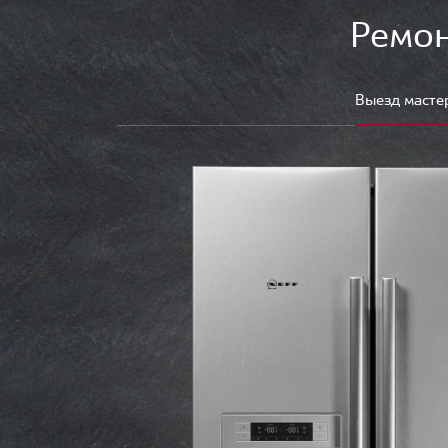
Ремон
Выезд масте