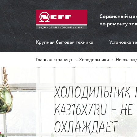
Сервисный це
по ремонту тех
Крупная бытовая техника
Установка т
Главная страница
Холодильники
Не охлаж
ХОЛОДИЛЬНИК 
K4316X7RU - НЕ
ОХЛАЖДАЕТ