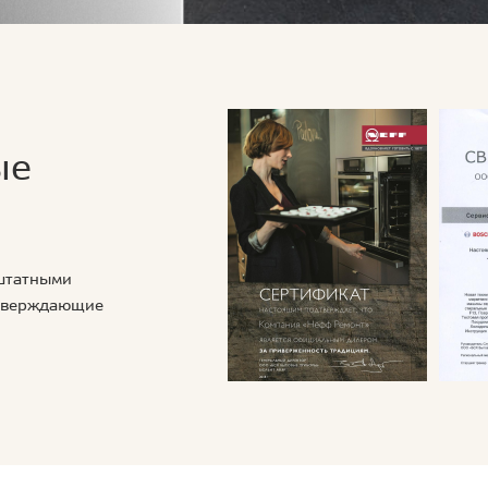
ые
 штатными
дтверждающие