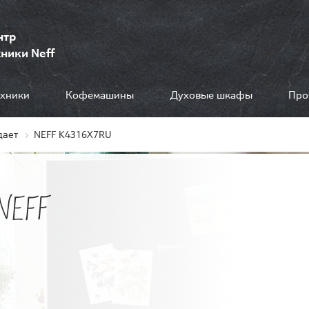
нтр
ники Neff
ехники
Кофемашины
Духовые шкафы
Про
дает
NEFF K4316X7RU
NEFF