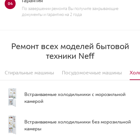
Гарантия
04
По завершении ремонта Вы получите закрывающие
документы и гарантию на 2 года
Ремонт всех моделей бытовой
техники Neff
Стиральные машины
Посудомоечные машины
Хол
Встраиваемые холодильники с морозильной
камерой
Встраиваемые холодильники без морозильной
камеры