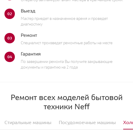
Выезд
02
Мастер приедет в назначенное время и проведет
диагностику
Ремонт
03
Специалист произведет ремонтные работы на месте
Гарантия
04
По завершении ремонта Вы получите закрывающие
документы и гарантию на 2 года
Ремонт всех моделей бытовой
техники Neff
Стиральные машины
Посудомоечные машины
Хол