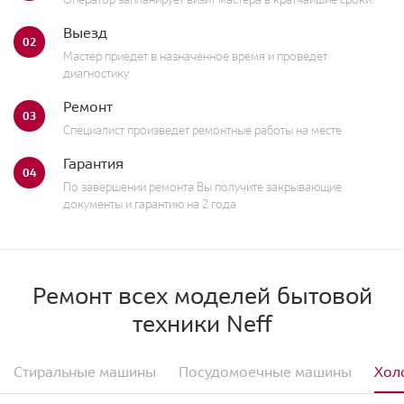
Выезд
02
Мастер приедет в назначенное время и проведет
диагностику
Ремонт
03
Специалист произведет ремонтные работы на месте
Гарантия
04
По завершении ремонта Вы получите закрывающие
документы и гарантию на 2 года
Ремонт всех моделей бытовой
техники Neff
Стиральные машины
Посудомоечные машины
Хол