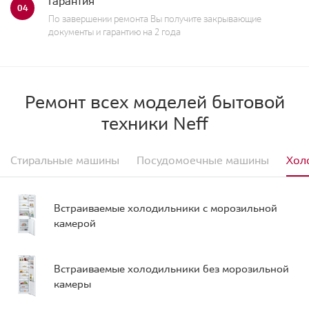
Гарантия
04
По завершении ремонта Вы получите закрывающие
документы и гарантию на 2 года
Ремонт всех моделей бытовой
техники Neff
Стиральные машины
Посудомоечные машины
Хол
Встраиваемые холодильники с морозильной
камерой
Встраиваемые холодильники без морозильной
камеры