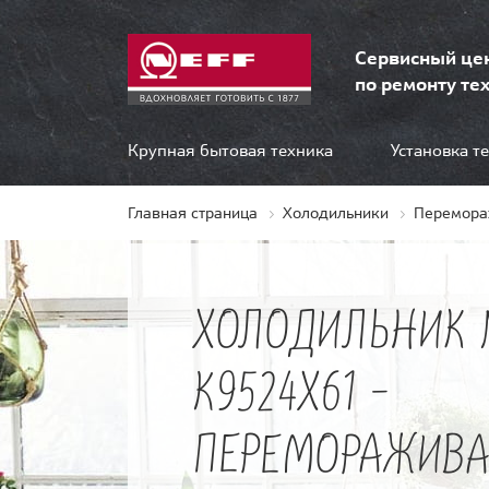
Сервисный це
по ремонту тех
Крупная бытовая техника
Установка т
Главная страница
Холодильники
Перемора
ХОЛОДИЛЬНИК 
K9524X61 -
ПЕРЕМОРАЖИВА