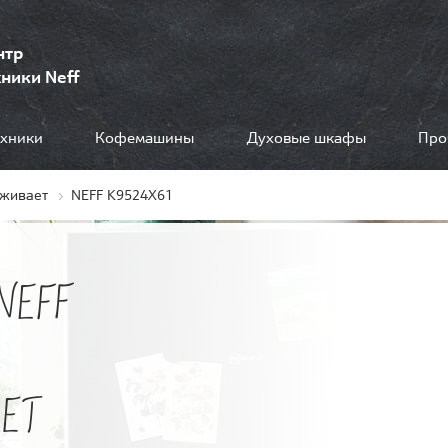
нтр
ники Neff
ехники
Кофемашины
Духовые шкафы
Про
живает
NEFF K9524X61
NEFF
ЕТ