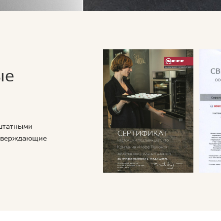
ые
 штатными
дтверждающие