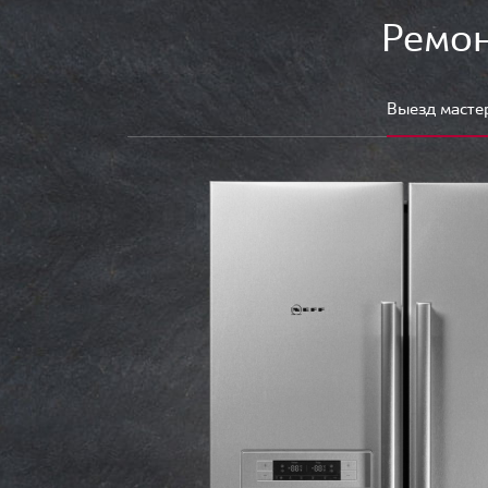
Ремон
Выезд масте