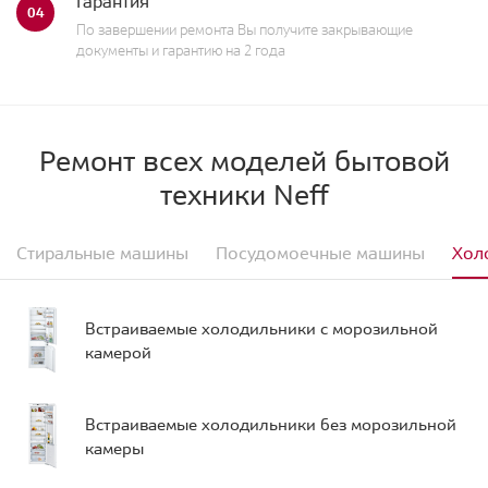
Гарантия
04
По завершении ремонта Вы получите закрывающие
документы и гарантию на 2 года
Ремонт всех моделей бытовой
техники Neff
Стиральные машины
Посудомоечные машины
Хол
Встраиваемые холодильники с морозильной
камерой
Встраиваемые холодильники без морозильной
камеры