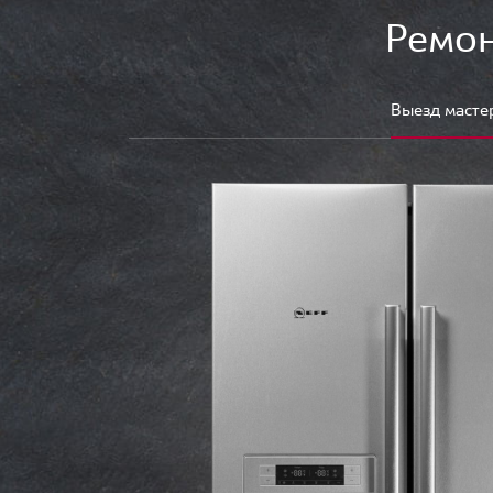
Ремон
Выезд масте