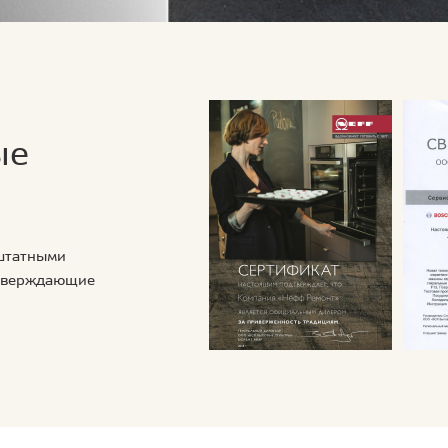
ые
 штатными
дтверждающие