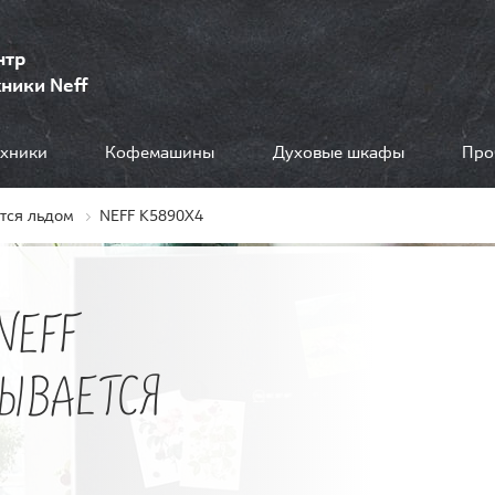
нтр
ники Neff
ехники
Кофемашины
Духовые шкафы
Про
тся льдом
NEFF K5890X4
NEFF
РЫВАЕТСЯ