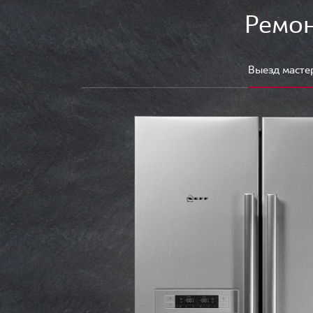
Ремон
Выезд масте