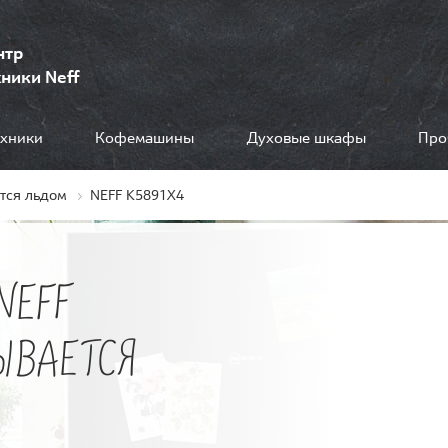
нтр
ники Neff
ехники
Кофемашины
Духовые шкафы
Про
тся льдом
NEFF K5891X4
NEFF
РЫВАЕТСЯ