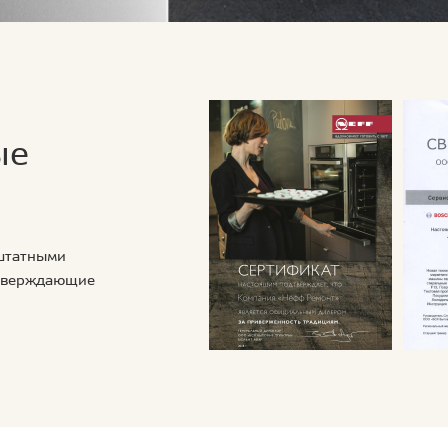
ые
 штатными
дтверждающие