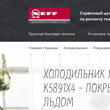
Сервисный це
по ремонту тех
Крупная бытовая техника
Установка т
Главная страница
Холодильники
Покрывае
ХОЛОДИЛЬНИК 
K5891X4 - ПОК
ЛЬДОМ